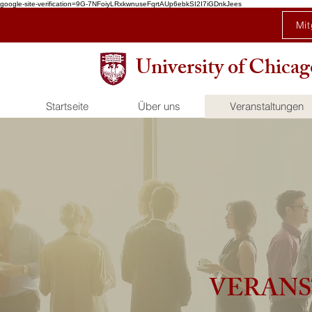
google-site-verification=9G-7NFoiyLRxkwnuseFqrtAUp6ebkSI2I7iGDnkJees
Mit
University of Chic
Startseite
Über uns
Veranstaltungen
VERAN