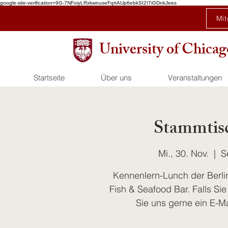
google-site-verification=9G-7NFoiyLRxkwnuseFqrtAUp6ebkSI2I7iGDnkJees
Mit
University of Chic
Startseite
Über uns
Veranstaltungen
Stammtis
Mi., 30. Nov.
  |  
S
Kennenlern-Lunch der Berli
Fish & Seafood Bar. Falls Si
Sie uns gerne ein E-M